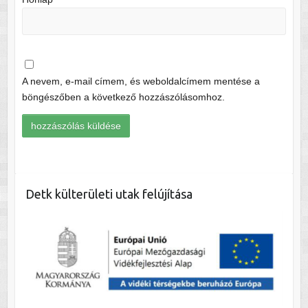
A nevem, e-mail címem, és weboldalcímem mentése a
böngészőben a következő hozzászólásomhoz.
Detk külterületi utak felújítása