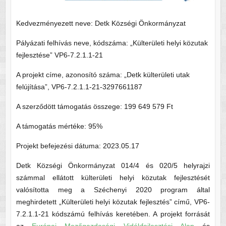
Kedvezményezett neve: Detk Községi Önkormányzat
Pályázati felhívás neve, kódszáma: „Külterületi helyi közutak
fejlesztése” VP6-7.2.1.1-21
A projekt címe, azonosító száma: „Detk külterületi utak
felújítása”, VP6-7.2.1.1-21-3297661187
A szerződött támogatás összege: 199 649 579 Ft
A támogatás mértéke: 95%
Projekt befejezési dátuma: 2023.05.17
Detk Községi Önkormányzat 014/4 és 020/5 helyrajzi
számmal ellátott külterületi helyi közutak fejlesztését
valósította meg a Széchenyi 2020 program által
meghirdetett „Külterületi helyi közutak fejlesztés” című, VP6-
7.2.1.1-21 kódszámú felhívás keretében. A projekt forrását