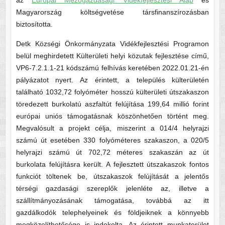
az
Európai Mezőgazdasági Vidékfejlesztési Alap
és
Magyarország költségvetése társfinanszírozásban
biztosította.
Detk Községi Önkormányzata Vidékfejlesztési Programon
belül meghirdetett Külterületi helyi közutak fejlesztése című,
VP6-7.2.1.1-21 kódszámú felhívás keretében 2022.01.21-én
pályázatot nyert. Az érintett, a település külterületén
található 1032,72 folyóméter hosszú külterületi útszakaszon
töredezett burkolatú aszfaltút felújítása 199,64 millió forint
európai uniós támogatásnak köszönhetően történt meg.
Megvalósult a projekt célja, miszerint a 014/4 helyrajzi
számú út esetében 330 folyóméteres szakaszon, a 020/5
helyrajzi számú út 702,72 méteres szakaszán az út
burkolata felújításra került. A fejlesztett útszakaszok fontos
funkciót töltenek be, útszakaszok felújítását a jelentős
térségi gazdasági szereplők jelenléte az, illetve a
szállítmányozásának támogatása, továbbá az itt
gazdálkodók telephelyeinek és földjeiknek a könnyebb
megközelíthetősége is indokolta. Az érintett munkaterület