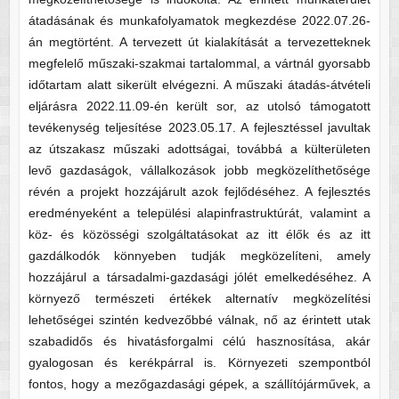
átadásának és munkafolyamatok megkezdése 2022.07.26-
án megtörtént. A tervezett út kialakítását a tervezetteknek
megfelelő műszaki-szakmai tartalommal, a vártnál gyorsabb
időtartam alatt sikerült elvégezni. A műszaki átadás-átvételi
eljárásra 2022.11.09-én került sor, az utolsó támogatott
tevékenység teljesítése 2023.05.17. A fejlesztéssel javultak
az útszakasz műszaki adottságai, továbbá a külterületen
levő gazdaságok, vállalkozások jobb megközelíthetősége
révén a projekt hozzájárult azok fejlődéséhez. A fejlesztés
eredményeként a települési alapinfrastruktúrát, valamint a
köz- és közösségi szolgáltatásokat az itt élők és az itt
gazdálkodók könnyeben tudják megközelíteni, amely
hozzájárul a társadalmi-gazdasági jólét emelkedéséhez. A
környező természeti értékek alternatív megközelítési
lehetőségei szintén kedvezőbbé válnak, nő az érintett utak
szabadidős és hivatásforgalmi célú hasznosítása, akár
gyalogosan és kerékpárral is. Környezeti szempontból
fontos, hogy a mezőgazdasági gépek, a szállítójárművek, a