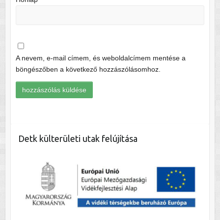
A nevem, e-mail címem, és weboldalcímem mentése a
böngészőben a következő hozzászólásomhoz.
Detk külterületi utak felújítása