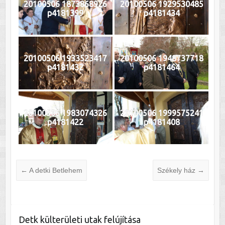
20100506 1873868926
20100506 1929530485
p4181399
p4181434
20100506 1933523417
20100506 1948737718
p4181432
p4181464
20100506 1983074326
20100506 1999575241
p4181422
p4181408
←
A detki Betlehem
Székely ház
→
Detk külterületi utak felújítása