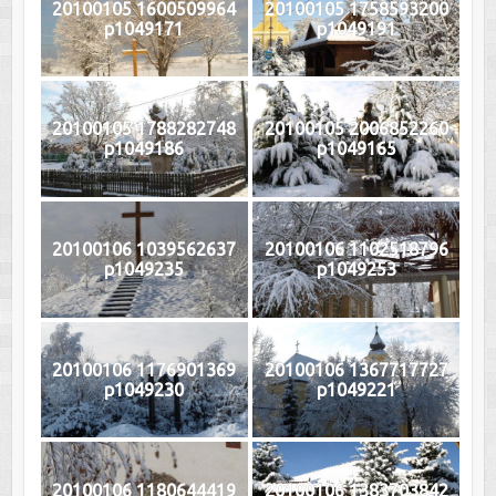
20100105 1600509964
20100105 1758593200
p1049171
p1049191
20100105 1788282748
20100105 2006852260
p1049186
p1049165
20100106 1039562637
20100106 1102518796
p1049235
p1049253
20100106 1176901369
20100106 1367717727
p1049230
p1049221
20100106 1180644419
20100106 1383703842