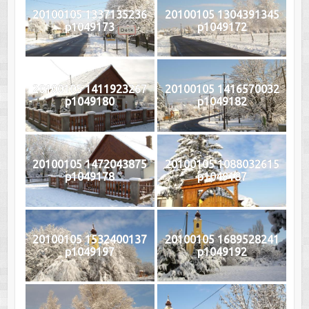
20100105 1337135236
20100105 1304391345
p1049173
p1049172
20100105 1411923267
20100105 1416570032
p1049180
p1049182
20100105 1472043875
20100105 1088032615
p1049178
p1049187
20100105 1532400137
20100105 1689528241
p1049197
p1049192