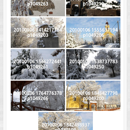
p1049263
p1049219
20100106 1414217184
20100106 1555637194
p1049203
p1049206
20100106 1546272441
20100106 1538737783
p1049251
p1049250
20100106 1764776378
20100106 1845427798
p1049266
p1049200
20100106 1842498937
p1049199