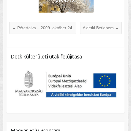
←
Péterfalva – 2009. október 24.
A detki Betlehem
→
Detk külterületi utak felújítása
Magyar Falu Program