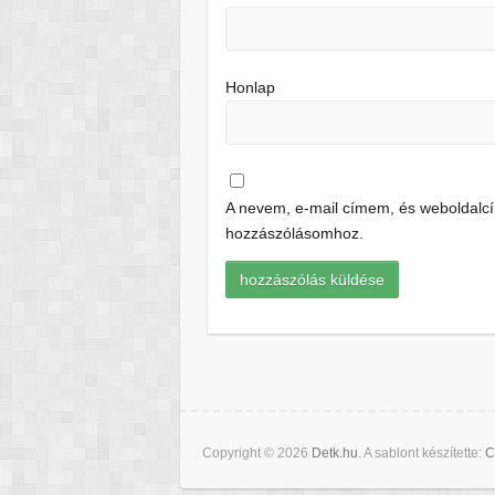
Honlap
A nevem, e-mail címem, és weboldal
hozzászólásomhoz.
Copyright © 2026
Detk.hu
. A sablont készítette:
C