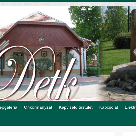
épgaléria
Önkormányzat
Képviselő testület
Kapcsolat
Elekt