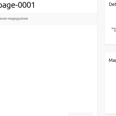
page-0001
Det
enek megjegyzések
Mag