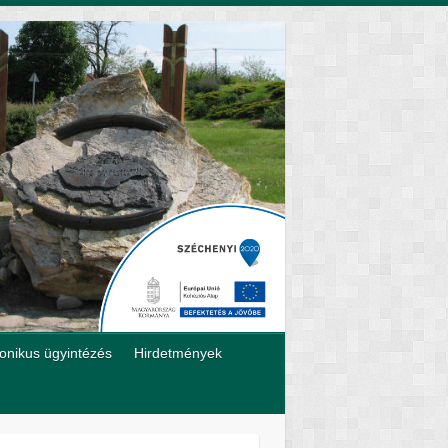
ronikus ügyintézés
Hirdetmények