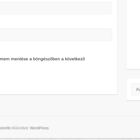
címem mentése a böngészőben a következő
Ker
olorlib
Működteti:
WordPress