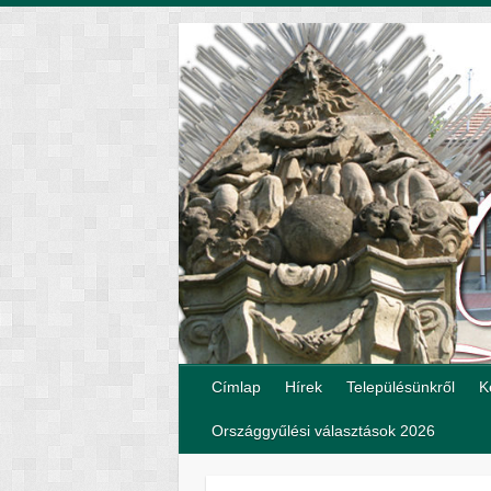
Címlap
Hírek
Településünkről
K
Országgyűlési választások 2026