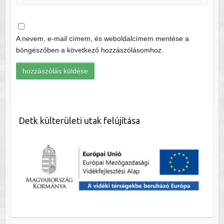
A nevem, e-mail címem, és weboldalcímem mentése a
böngészőben a következő hozzászólásomhoz.
Detk külterületi utak felújítása