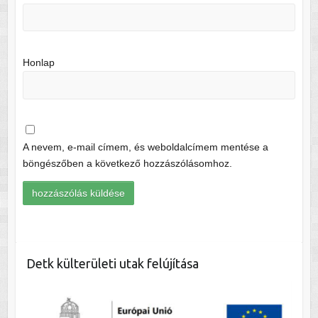
Honlap
A nevem, e-mail címem, és weboldalcímem mentése a
böngészőben a következő hozzászólásomhoz.
Detk külterületi utak felújítása