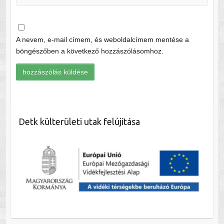
A nevem, e-mail címem, és weboldalcímem mentése a
böngészőben a következő hozzászólásomhoz.
Detk külterületi utak felújítása