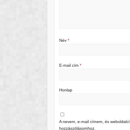
Név
*
E-mail cím
*
Honlap
A nevem, e-mail címem, és weboldal
hozzászólásomhoz.