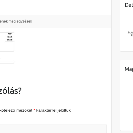
Det
enek megjegyzések
Mag
zólás?
 kötelező mezőket
*
karakterrel jelöltük