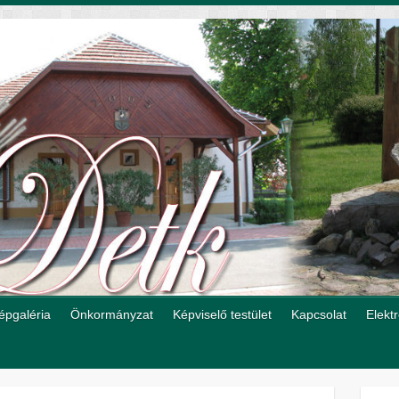
épgaléria
Önkormányzat
Képviselő testület
Kapcsolat
Elekt