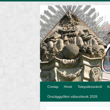
Címlap
Hírek
Településünkről
K
Országgyűlési választások 2026