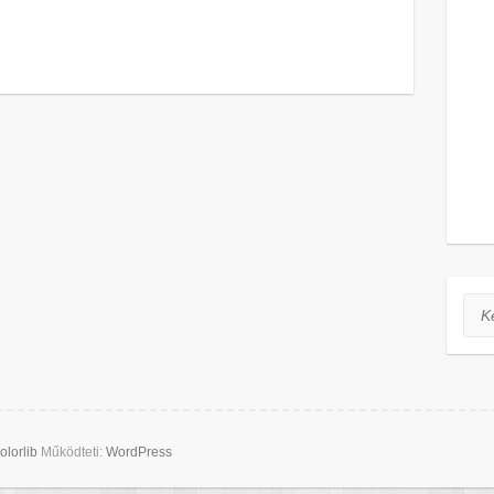
Ker
olorlib
Működteti:
WordPress