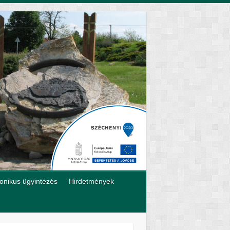
ronikus ügyintézés
Hirdetmények