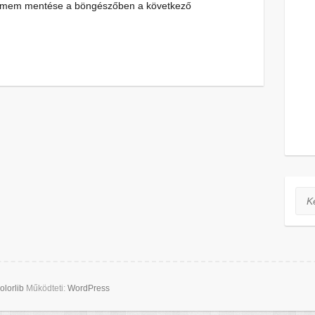
címem mentése a böngészőben a következő
Ker
olorlib
Működteti:
WordPress