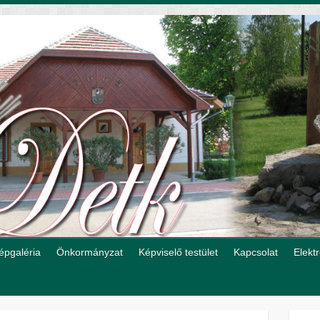
épgaléria
Önkormányzat
Képviselő testület
Kapcsolat
Elekt