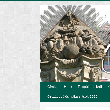
Címlap
Hírek
Településünkről
K
Országgyűlési választások 2026