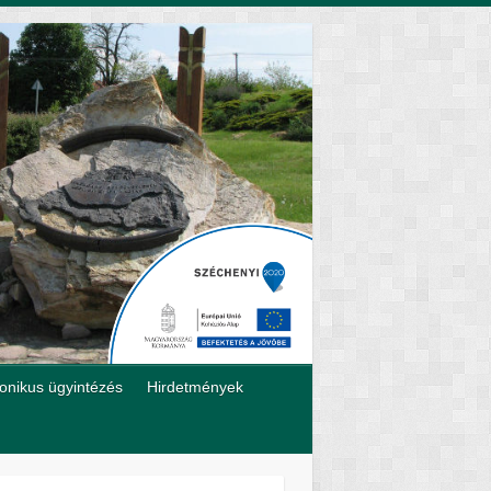
ronikus ügyintézés
Hirdetmények