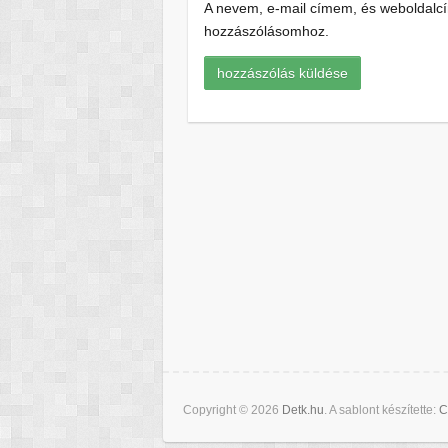
A nevem, e-mail címem, és weboldal
hozzászólásomhoz.
Copyright © 2026
Detk.hu
. A sablont készítette:
C