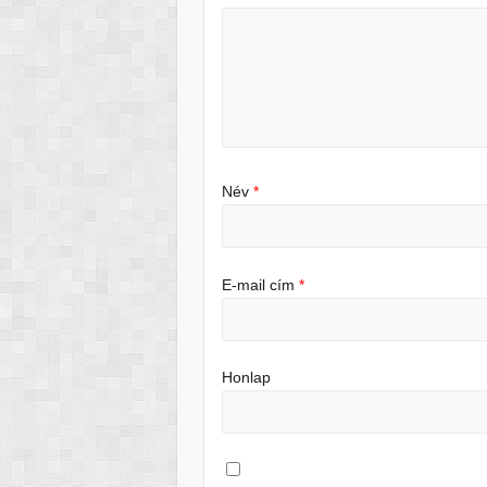
Név
*
E-mail cím
*
Honlap