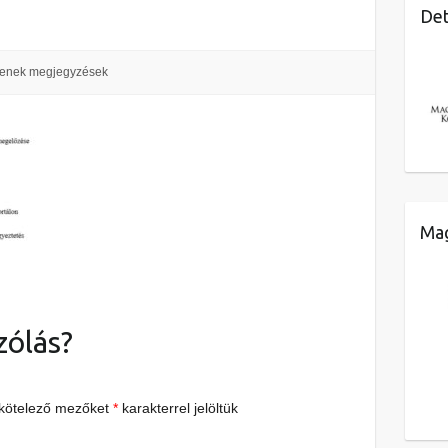
Det
enek megjegyzések
Mag
zólás?
 kötelező mezőket
*
karakterrel jelöltük