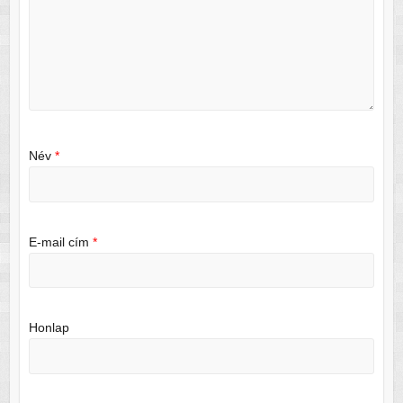
Név
*
E-mail cím
*
Honlap