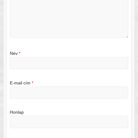
Név
*
E-mail cím
*
Honlap