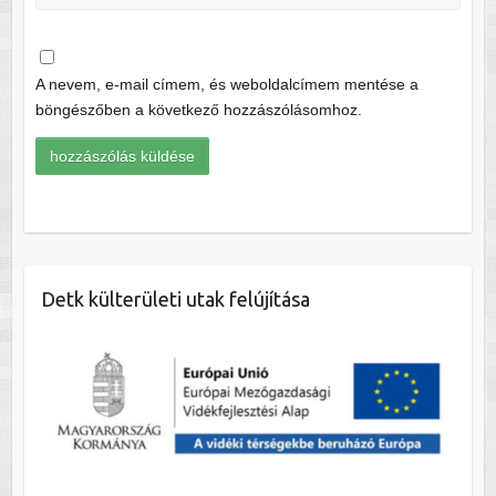
A nevem, e-mail címem, és weboldalcímem mentése a
böngészőben a következő hozzászólásomhoz.
Detk külterületi utak felújítása