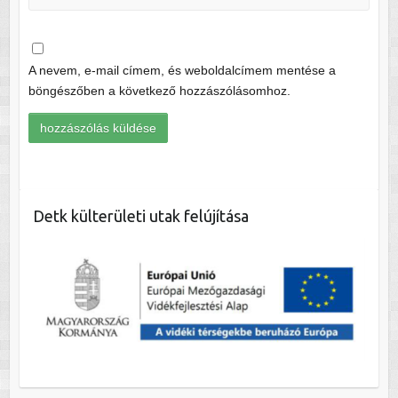
A nevem, e-mail címem, és weboldalcímem mentése a
böngészőben a következő hozzászólásomhoz.
Detk külterületi utak felújítása